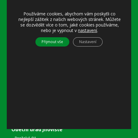
Úřední hodiny:
Používáme cookies, abychom vám poskytli co
Pondělí
nejlepší zážitek z našich webových stránek. Můžete
se dozvědět více o tom, jaké cookies používáme,
8–12 místostarostka
nebo je vypnout v
nastavení
.
8–18 referentka
15–18 místostarostka
Přijmout vše
Nastavení
Středa
8–12 místostarostka
8–18 referentka
15–18 starosta nebo místostarostka
Další informace
Prohlášení o přístupnosti
Mapa stránek
Ochrana osobních údajů
Nastavení cookies
Kontakty
Obecní úřad Jíloviště