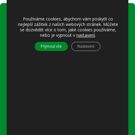
Používáme cookies, abychom vám poskytli co
Úřední hodiny:
nejlepší zážitek z našich webových stránek. Můžete
Pondělí
se dozvědět více o tom, jaké cookies používáme,
nebo je vypnout v
nastavení
.
8–12 místostarostka
8–18 referentka
Přijmout vše
Nastavení
15–18 místostarostka
Středa
8–12 místostarostka
8–18 referentka
15–18 starosta nebo místostarostka
Další informace
Prohlášení o přístupnosti
Mapa stránek
Ochrana osobních údajů
Nastavení cookies
Kontakty