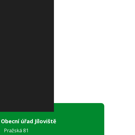
Obecní úřad Jíloviště
Pražská 81