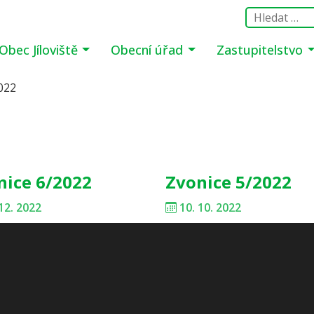
Obec Jíloviště
Obecní úřad
Zastupitelstvo
022
nice 6/2022
Zvonice 5/2022
12. 2022
10. 10. 2022
nice 3/2022
Zvonice 2/2022
6. 2022
14. 4. 2022