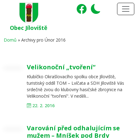
Obec Jíloviště
Domů
»
Archivy pro Únor 2016
Velikonoční „tvoření“
Klubíčko Okrašlovacího spolku obce Jíloviště,
turistiský oddíl TOM – Lvíčata a SDH Jíloviště Vás
srdečně zvou do klubovny hasičské zbrojnice na
Velikonoční "tvoření". V neděli...
22. 2. 2016
Varování před odhalujícím se
mužem – Mníšek pod Brdy