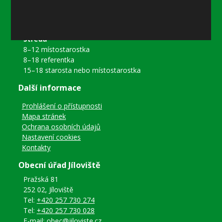
8–18 referentka
15–18 místostarostka
Středa
8–12 místostarostka
8–18 referentka
15–18 starosta nebo místostarostka
Další informace
Prohlášení o přístupnosti
Mapa stránek
Ochrana osobních údajů
Nastavení cookies
Kontakty
Obecní úřad Jíloviště
Pražská 81
252 02, Jíloviště
Tel:
+420 257 730 274
Tel:
+420 257 730 028
E-mail:
obec@jiloviste.cz