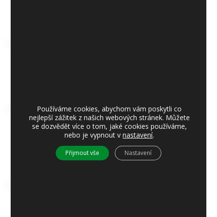
17. 2. 2016
Zvonice 1/2016
Přílohy Zvonice 1/2016
16. 2. 2016
Návrh programu 23. zasedání
Používáme cookies, abychom vám poskytli co
zastupitelstva obce Jíloviště
nejlepší zážitek z našich webových stránek. Můžete
se dozvědět více o tom, jaké cookies používáme,
Přílohy Návrh programu 23. zasedání
nebo je vypnout v
nastavení
.
16. 2. 2016
Přijmout vše
Nastavení
Zápis ze zasedání zastupitelstva
obce Jíloviště č. 20/2016 ze dne
11.1.2016