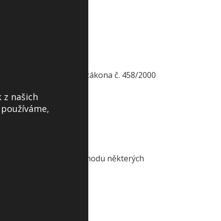
ovených v § 46 odst. 9 zákona č. 458/2000
 z našich
s používáme,
omínek.2.Dohodu o přechodu některých
a bere na vědomí,...