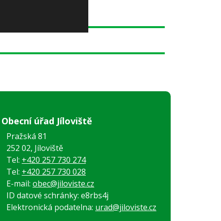
Obecní úřad Jíloviště
Pražská 81
252 02, Jíloviště
Tel:
+420 257 730 274
Tel:
+420 257 730 028
E-mail:
obec@jiloviste.cz
ID datové schránky: e8rbs4j
Elektronická podatelna:
urad@jiloviste.cz