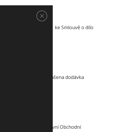
Zavřít cookie lištu GDPR
va Ježka.2.Dodatek č. 1 ke Smlouvě o dílo
u s panem...
í v distribuční síti přerušena dodávka
EZ Zákaznické službySmluvní Obchodní