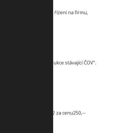
2.Výsledek výběrového řízení na firmu,
a. s. 3.Výsledek...
vitele díla "Rekonstrukce stávající ČOV".
ti pozemku p. č. 426/12 za cenu250,--